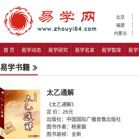
北京
福建
内蒙古
首 页
易学动态
易学研究
易学名家
易学智库
易学
易学书籍
太乙通解
《太乙通解》
定 价：25元
出版社：中国国际广播音像出版社
图书作者：杨景磐
图书装帧：全新