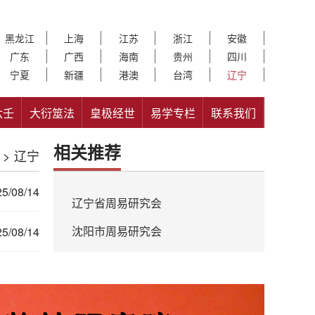
黑龙江
上海
江苏
浙江
安徽
广东
广西
海南
贵州
四川
宁夏
新疆
港澳
台湾
辽宁
六壬
大衍筮法
皇极经世
易学专栏
联系我们
相关推荐
> 辽宁
5/08/14
辽宁省周易研究会
沈阳市周易研究会
5/08/14