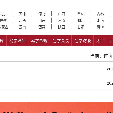
北京
天津
河北
山西
重庆
吉林
福建
江西
山东
河南
湖北
湖南
内蒙古
云南
西藏
陕西
甘肃
青海
库
易学培训
易学书籍
易学会议
易学访谈
太乙
当前：
首页
202
202