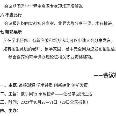
会议期间游学全程由资深专家现场环境解说
六
不虚此行
会议报告均由实战知名专家、业界大咖分享干货，术有精进。
七
精彩展示
凡在学术研修上有新突破和新方法均可以申请大会分享发言。
如有招生意愿的老师，易学家园、易中元全网为您发布招生信
参会嘉宾均可申请办理
论坛
相关职业资格奖项。
会议
——
一、主
题
追根溯源 学术并重 创新转化 创新发展
:
二、
主
旨
：
携手同行 承载使命——让易学回归生活
三、时
间
：
年
月
日
（
日全天报到
）
2023
10
28—31
28
四、主
办
：