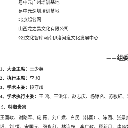
易中元广州培训基地
易中元深圳培训基地
北京起名网
山西龙之易文化有限公司
文化智库河南伊洛河道文化发展中心
921
组
——
1、大会主席：
王少英
2、执行主席：
李
和
3、学术主委：
段守超
4、学术执行主委：
王
鸿、
王洪年、
赵志庆、
杨镓名、
苏敬轩、
特邀贵宾
5、
王国政、谢路军、
庞
薇、
刘广斌、白民（韩国）、陈园、张景
增、
刘
恒、宋国元、张永红、林连枝、
李广政、释新月、唐雍