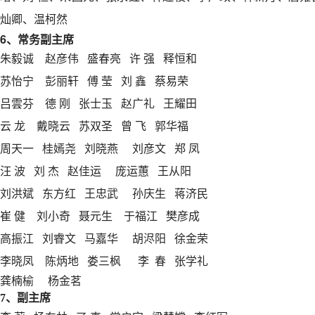
灿卿、温柯然
6、常务副主席
朱毅诚
赵彦伟
盛春亮
许
强
释恒和
苏怡宁
彭丽轩
傅
莹
刘
鑫
蔡易荣
吕雲芬
德
刚
张士玉
赵广礼
王耀田
云
龙
戴晓云
苏双圣
曾
飞
郭华福
周天一
桂嫣尧
刘晓燕
刘彦文
郑
凤
汪
波
刘
杰
赵佳运
庞运蕙 王从阳
刘洪斌
东方红
王忠武
孙庆生
蒋济民
崔
健
刘小奇
聂元生
于福江
樊彦成
高振江
刘睿文
马嘉华
胡浕阳
徐金荣
李晓凤
陈炳地 娄三枫 李 春 张学礼
龚楠榆 杨金茗
7、副主席