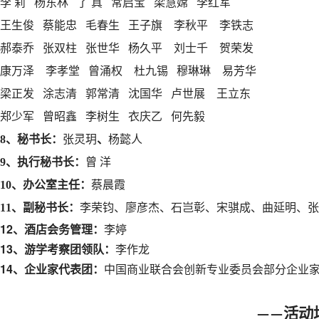
李
莉
杨东林
了
真
常启宝
梁慧嫦
李红军
王生俊
蔡能忠
毛春生
王子旗
李秋平 李铁志
郝泰乔
张双柱
张世华
杨久平
刘士千
贺荣发
康万泽 李孝堂 曾涌权
杜九锡
穆琳琳
易芳华
梁正发
涂志清
郭常清
沈国华
卢世展
王立东
郑少军
曾昭鑫
李树生
衣庆乙
何先毅
8、秘书长：
张灵玥
、
杨懿人
9、执行秘书长：
曾 洋
10、办公室主任：
蔡晨霞
11、副秘书长：
李荣钧、廖彦杰、石岂彰、宋骐成、曲延明、张
12、酒店会务管理：
李婷
13、游学考察团领队：
李作龙
14、企业家代表团：
中国商业联合会创新专业委员会部分企业
活动
——