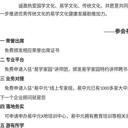
诚邀热爱国学文化、易学文化、传统文化，并愿意共同
一步推进优秀传统文化的易学文化健康发展助推加力。
——参会
一
荣誉出席
免费颁发相应荣誉出席证书
二
专业平台
免费申请入驻
易学家园
讲师团，颁发易学家园特约讲师聘书
“
”
三
业务对接
免费申请入驻
易中元
线上专家组，易中元已有
多家大中
“
”
1000
下一个企业顾问就是您
四
落地务实
可申请申办易中元
地培训中心，易中元拥有教育培训等相关
X
五
游有所学