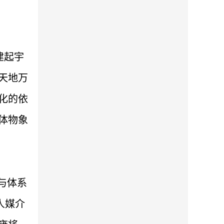
建起宇
天地万
化的依
体物象
与体系
人媒介