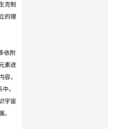
生克制
立的理
多依附
元素进
内容，
系中。
识宇宙
展。