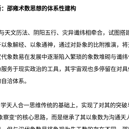
新：邵雍术数思想的体系性建构
号与天文历法、阴阳五行、灾异谶纬相牵合，试图搭
于以象解经、以象通神，通过对卦象的比附推演，将
汉代象数易在发展中逐渐陷入繁琐的象数堆砌与谶纬
为服务于现实政治的工具，其宇宙观也多停留在对具
的自洽体系。
学天人合一思维传统的基础上，实现了对其的突破
象察变”的核心思路，而是继承了其以象数为沟通天