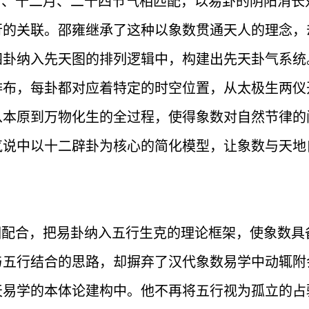
、十二月、二十四节气相匹配，以易卦的阴阳消长
行的关联。邵雍继承了这种以象数贯通天人的理念，
四卦纳入先天图的排列逻辑中，构建出先天卦气系统
排布，每卦都对应着特定的时空位置，从太极生两仪
从本原到万物化生的全过程，使得象数对自然节律的
气说中以十二辟卦为核心的简化模型，让象数与天地
配合，把易卦纳入五行生克的理论框架，使象数具
与五行结合的思路，却摒弃了汉代象数易学中动辄附
天易学的本体论建构中。他不再将五行视为孤立的占