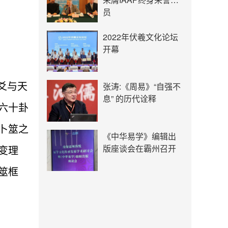
员
2022年伏羲文化论坛
开幕
爻与天
张涛:《周易》“自强不
息” 的历代诠释
六十卦
卜筮之
《中华易学》编辑出
版座谈会在霸州召开
变理
筮框