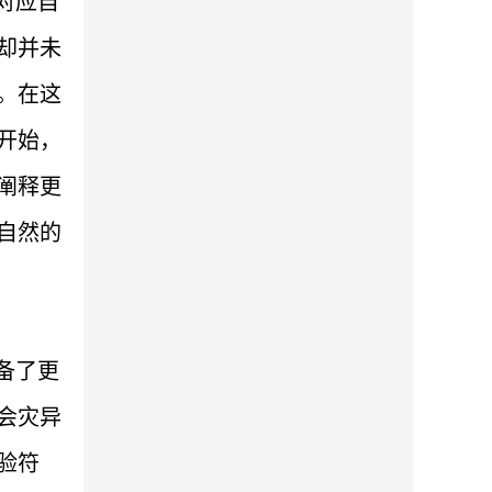
对应自
却并未
。在这
开始，
阐释更
自然的
备了更
会灾异
验符