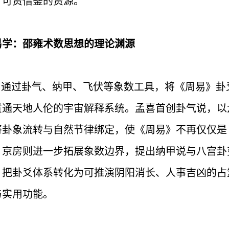
了可资借鉴的资源。
易学：邵雍术数思想的理论渊源
通过卦气、纳甲、飞伏等象数工具，将《周易》卦
贯通天地人伦的宇宙解释系统。孟喜首创卦气说，以
将卦象流转与自然节律绑定，使《周易》不再仅仅是
。京房则进一步拓展象数边界，提出纳甲说与八宫卦
，把卦爻体系转化为可推演阴阳消长、人事吉凶的占
与实用功能。