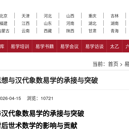
北京
天津
河北
山西
重庆
吉林
福建
江西
山东
河南
湖北
湖南
内蒙古
云南
西藏
陕西
甘肃
青海
库
易学培训
易学书籍
易学会议
易学访谈
太乙
当前：
首页
>
思想与汉代象数易学的承接与突破
26-04-15
浏览：10721
与汉代象数易学的承接与突破
对后世术数学的影响与贡献