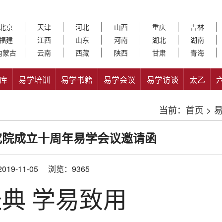
北京
天津
河北
山西
重庆
吉林
福建
江西
山东
河南
湖北
湖南
内蒙古
云南
西藏
陕西
甘肃
青海
库
易学培训
易学书籍
易学会议
易学访谈
太乙
当前：
首页
>
究院成立十周年易学会议邀请函
19-11-05
浏览：9365
典 学易致用