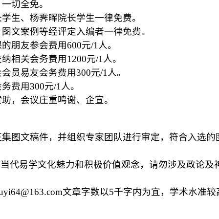
，一切全免。
长学生、杨霁晖院长学生一律免费。
、图文案例等经评定入编者一律免费。
课的朋友参会费用
600
元
/1
人。
交纳相关会务费用
1200
元
/1
人。
会会员易友会务费用
300
元
/1
人。
务费用300
元
/1
人。
赞助，会议庄重鸣谢、企宣。
征集图文稿件，并组织专家团队进行审定，符合入选的
现当代易学文化魅力和积极价值观念，请勿涉及政论及
uyi64@163.com
文章字数以
5
千字内为宜，学术水准较