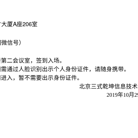
A
206
才大厦
座
室
同微信号）
楼第二会议室，签到入场。
园需通过人脸识别出示个人身份证件，请随身携带。
门进入，暂不需要出示身份证件。
北京三式乾坤信息技术
2019
年
10
月
2