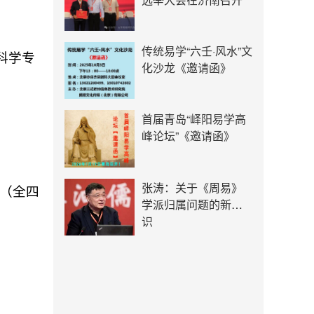
传统易学“六壬·风水”文
科学专
化沙龙《邀请函》
首届青岛“峄阳易学高
峰论坛”《邀请函》
张涛：关于《周易》
（全四
学派归属问题的新认
识