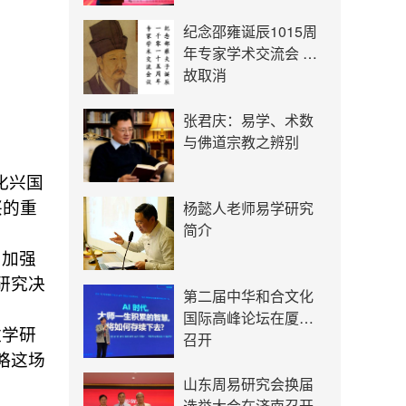
纪念邵雍诞辰1015周
年专家学术交流会 因
故取消
张君庆：易学、术数
与佛道宗教之辨别
化兴国
杨懿人老师易学研究
兴的重
简介
，加强
研究决
第二届中华和合文化
国际高峰论坛在厦门
数学研
召开
略这场
山东周易研究会换届
选举大会在济南召开