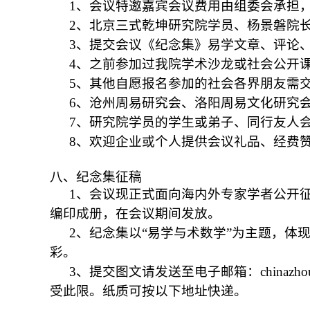
1
、会议特邀嘉宾会议费用由组委会承担
2
、北京三式乾坤研究院学员、杨景磐院
3
、提交会议《纪念集》易学文章、评论
4
、之前参加过我院学术沙龙或社会公开
5
、其他自愿报名参加的社会各界朋友需
6
、沧州周易研究会、洛阳周易文化研究
7
、研究院学员的学生或弟子、同行友人会
8
、欢迎企业或个人提供会议礼品、经费
八、纪念集征稿
1
、会议现正式面向海内外专家学者公开
编印成册，在会议期间发放。
2
、纪念集以“易学与术数学”为主题，体
彩。
3
、提交图文请发送至电子邮箱：china
zho
受此限。纸质可按以下地址快递。