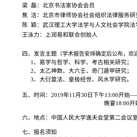
梁
磊：北京书法家协会会员
焦
洁：北京市律师协会社会组织法律服务研
陈
颖：武汉理工大学法学与人文社会学院法
王泳力：上润易和联合创始人
四、发言主题
（学术报告安排确定后公布，欢
1
、易学与哲学、科学、考古相关研究；
2
、太乙神数、大六壬、奇门遁甲研究；
3
、大衍筮法、皇极经世、风水学研究。
五、时间：
2019
年
11
月
30
日下午
13:00
开始—
晚宴
18:00
开
六、地点：
中国人民大学
逸夫会堂
第二会议
七、报名须知