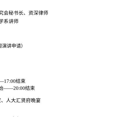
究会秘书长、资深律师
学系讲师
迎演讲申请）
—
17:00
结束
始——
20:00
结束
室、
人大汇贤府晚宴