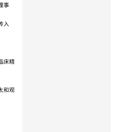
理事
传入
临床精
太和观