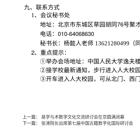
九、联系方式
1
、会议秘书处
76
地址：北京市东城区草园胡同
号聚
010-64068630
电话：
秘书长：杨懿人老师
13621280499
（
2
、重点提示：
①举办会场地址：中国人民大学
逸夫
②接学校最新通知，步行进入人大校
③开车进入人大校园，可从北门、西
上一篇：
易学与术数学文化交流研讨会在京圆满闭幕
下一篇：
张涛院长出席第七届中国古籍数字化国际研讨会