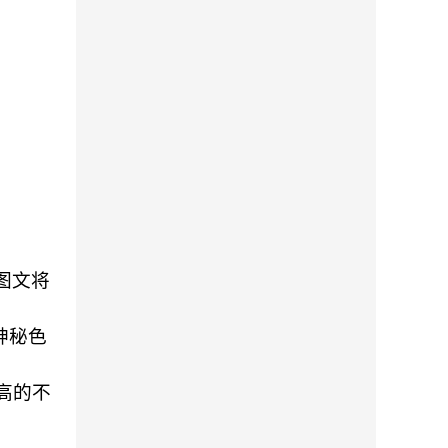
图文将
神秘色
高的不