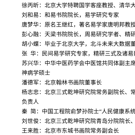
徐丙昕：北京大学特聘国学客座教授、清华
刘和易：和易书院院长，易学研究专家
唐梦华：原名王继红，著名易学家唐明邦教
彭心融：天梁书院院长，周易研究学者、精
胡小蝶：毕业于北京大学，北斗未来
大
数据
张 华：民间易学研究专家，精研三式及诸易
苏兴华：中华中医药学会中医馆共同体副主
神病学硕士
潘德军：北京翰林书画院董事长
杨志忠：北京三式乾坤研究院常务副院长、
负责人
秦
简：中国工程院俞梦孙院士“人民健康系统
刘世俊：北京三式乾坤研究院青岛分院院长
王来胜：北京市东城书画院常务副会长