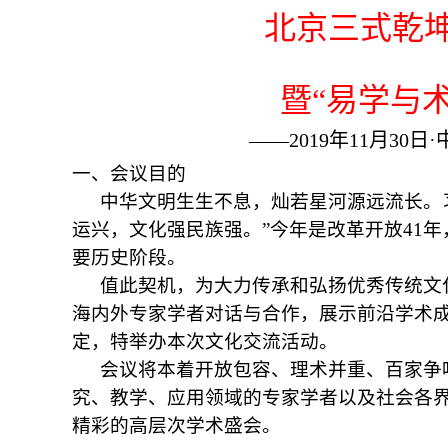
北京三式乾
暨“易学与
——
2019
年
11
月
30
日
·
一、会议目的
中华文明生生不息，灿若星河源远流长。
运兴，文化强民族强。”今年是改革开放
41
年
要历史阶段。
值此契机，为大力传承和弘扬优秀传统文
海内外专家学者对话与合作，展示前沿学术
定，特举办本次文化交流活动。
会议将本着开放包容、理术并重、百家争
究、教学、应用领域的专家学者以及社会各
精彩的高层次学术盛会。