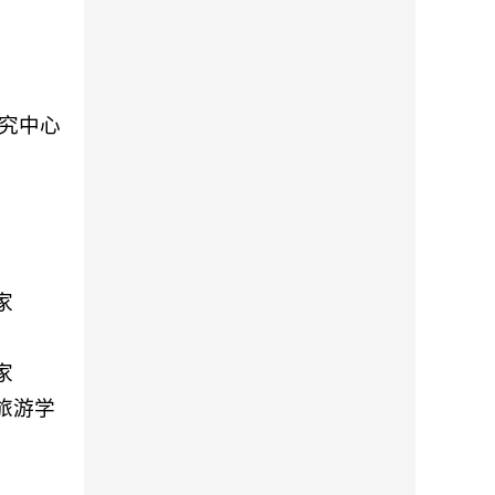
究中心
家
家
旅游学