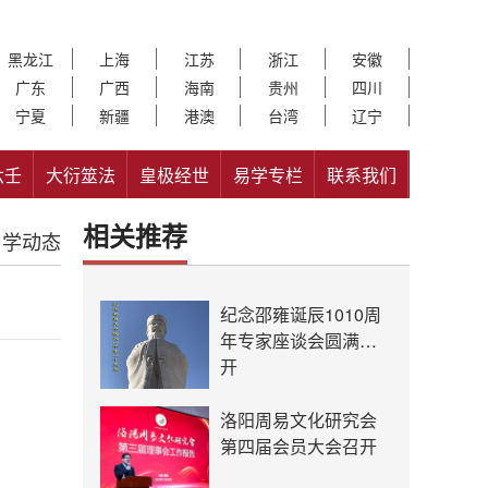
黑龙江
上海
江苏
浙江
安徽
广东
广西
海南
贵州
四川
宁夏
新疆
港澳
台湾
辽宁
六壬
大衍筮法
皇极经世
易学专栏
联系我们
相关推荐
易学动态
纪念邵雍诞辰1010周
年专家座谈会圆满召
开
洛阳周易文化研究会
第四届会员大会召开