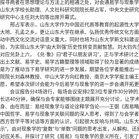
探寻两者在思想理论与方法上的相通之处，对会通易学与现象
山东大学校长助理、人文社科研究院院长邢占军，中央文史研
研究中心主任刘大钧等出席开幕式。
邢占军表示，山东大学作为中国近代高等教育的起源性大学
大地、孔孟之乡，更让山东大学在继承、弘扬优秀传统文化方
动中西文化交流对话意义重大，同时也将为山东大学新文科建
验，为实现山东大学
“
由大到强
”
历史性转变贡献智慧。刘大钧先
对应兑卦上六，《兑
·
象》曰
“
君子以朋友讲习
”
，正与学术研讨之
出土文献、易学史、易学古籍整理等领域取得了较为显著的成
是为了推动当下易学研究的进一步发展，期望各位学者能推出
院院长刘森林教授、中山大学方向红教授、南京大学学报主编王
愿，希望本次研讨会能为今后易学与现象学的进一步会通开拓更
会议报告分
4
场进行，每场会议安排
2
至
3
位专家作
30
分钟的
长达
40
分钟，确保与会专家能够围绕主题展开充分讨论，让学
身、由在而显：易经现象学与道论诠释学刍论
——
王弼《周易略
中国哲学、易学与现象学关联问题的深入思考，得到了与会学
西方哲学平等对话等方面的认识，引起很大反响与共鸣。山东大
示
”
，由对现象学的
“
复数
”
与
“
单数
”
问题的思考出发，从解构、还
对应关系，并探讨了研究《周易》与现象学的意义所在，引发了