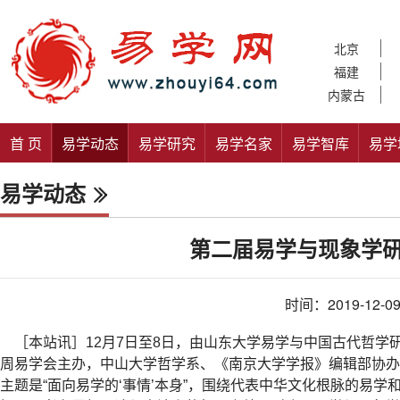
北京
福建
内蒙古
首 页
易学动态
易学研究
易学名家
易学智库
易学
易学动态
第二届易学与现象学
时间：2019-12-0
［本站讯］
12
月
7
日至
8
日，由山东大学易学与中国古代哲学
周易学会主办，中山大学哲学系、《南京大学学报》编辑部协办
主题是
“
面向易学的
‘
事情
’
本身
”
，围绕代表中华文化根脉的易学