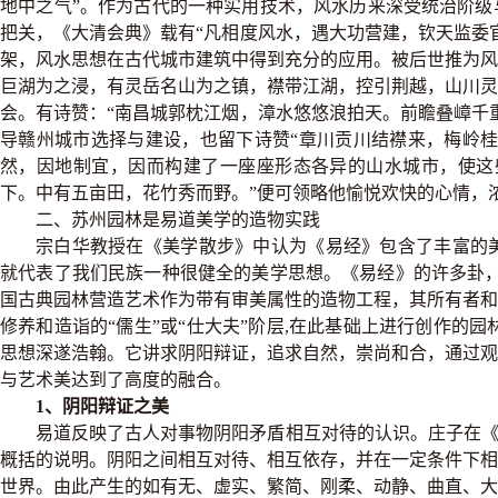
地中之气”。作为古代的一种实用技术，风水历来深受统治阶
把关，《大清会典》载有“凡相度风水，遇大功营建，钦天监委
架，风水思想在古代城市建筑中得到充分的应用。被后世推为
巨湖为之浸，有灵岳名山为之镇，襟带江湖，控引荆越，山川
会。有诗赞：“南昌城郭枕江烟，漳水悠悠浪拍天。前瞻叠嶂千
导赣州城市选择与建设，也留下诗赞“章川贡川结襟来，梅岭
然，因地制宜，因而构建了一座座形态各异的山水城市，使这
下。中有五亩田，花竹秀而野。”便可领略他愉悦欢快的心情，浓
二、苏州园林是易道美学的造物实践
宗白华教授在《美学散步》中认为《易经》包含了丰富的美
就代表了我们民族一种很健全的美学思想。《易经》的许多卦
国古典园林营造艺术作为带有审美属性的造物工程，其所有者
修养和造诣的“儒生”或“仕大夫”阶层,在此基础上进行创作的
思想深遂浩翰。它讲求阴阳辩证，追求自然，崇尚和合，通过
与艺术美达到了高度的融合。
1、阴阳辩证之美
易道反映了古人对事物阴阳矛盾相互对待的认识。庄子在《
概括的说明。阴阳之间相互对待、相互依存，并在一定条件下
世界。由此产生的如有无、虚实、繁简、刚柔、动静、曲直、