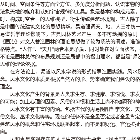
从时间、空间条件等方面全方位、多角度分析问题，认识事物
法象天地的媒介和认知宇宙规律的工具。象是基本的构成元素
时，构成时空合一的思维模型，衍生传统建筑环境观，古人除
是中国传统建筑文化的思想精华。易道强调天、地、人三才统一，
易道哲学理论影响下，古典园林艺术产生一条不可动摇的原则
《园冶》对文人营造园林的理论思想做了较为系统的阐述，准确
格特点。“人作”、“天开”两者本是矛盾，同时处在对立面状态
不论是园林总体的布局规划还是局部中的掇山理水，都当是“师
思维的理论依据。
在方法论上，易道以风水学说的形式指导造园实践。风水
念。风水文化的本质是根据自然界的形、势来确定我们建设的
理念。
风水文化产生的背景是人类求生存、求健康、求愉悦、求发
的可能；加上心理的因素、风俗的习惯和生活上尚不能解释的神
风水文化有丰富的内涵。包括古代的周易阴阳哲学文化，天
俗文化、巫术文化等等。现在的任务不是全盘否定或者全盘肯
建筑风水的概念和住宅环境联系起来，而不是和财运、官运拉
向。
风和水是客观存在的人类生存的两大要素。“风水”这一概