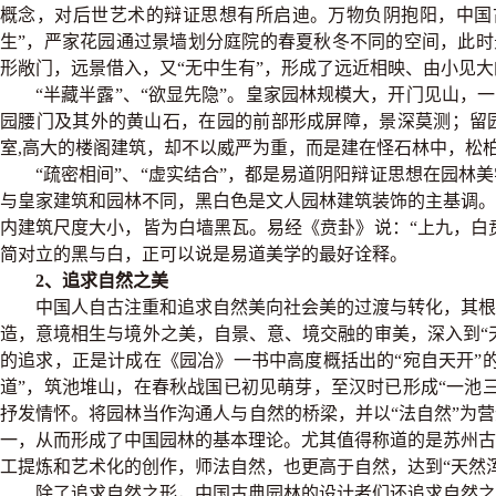
概念，对后世艺术的辩证思想有所启迪。万物负阴抱阳，中国
生”，严家花园通过景墙划分庭院的春夏秋冬不同的空间，此时景
形敞门，远景借入，又“无中生有”，形成了远近相映、由小见
“半藏半露”、“欲显先隐”。皇家园林规模大，开门见山，
园腰门及其外的黄山石，在园的前部形成屏障，景深莫测；留
室,高大的楼阁建筑，却不以威严为重，而是建在怪石林中，松柏
“疏密相间”、“虚实结合”，都是易道阴阳辩证思想在园
与皇家建筑和园林不同，黑白色是文人园林建筑装饰的主基调
内建筑尺度大小，皆为白墙黑瓦。易经《贲卦》说：“上九，白贲
简对立的黑与白，正可以说是易道美学的最好诠释。
2、追求自然之美
中国人自古注重和追求自然美向社会美的过渡与转化，其根
造，意境相生与境外之美，自景、意、境交融的审美，深入到“天
的追求，正是计成在《园冶》一书中高度概括出的“宛自天开”
道”，筑池堆山，在春秋战国已初见萌芽，至汉时已形成“一池
抒发情怀。将园林当作沟通人与自然的桥梁，并以“法自然”为
一，从而形成了中国园林的基本理论。尤其值得称道的是苏州
工提炼和艺术化的创作，师法自然，也更高于自然，达到“天然
除了追求自然之形，中国古典园林的设计者们还追求自然之