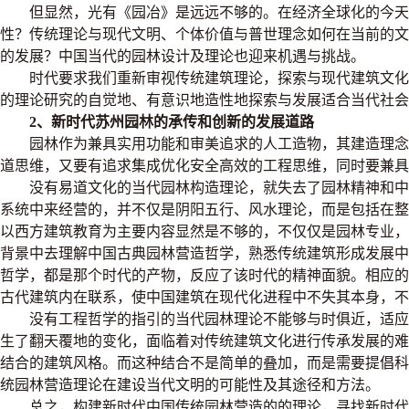
但显然，光有《园冶》是远远不够的。在经济全球化的今天
性？传统理论与现代文明、个体价值与普世理念如何在当前的
的发展？中国当代的园林设计及理论也迎来机遇与挑战。
时代要求我们重新审视传统建筑理论，探索与现代建筑文化
的理论研究的自觉地、有意识地造性地探索与发展适合当代社会
2、新时代苏州园林的承传和创新的发展道路
园林作为兼具实用功能和审美追求的人工造物，其建造理念
道思维，又要有追求集成优化安全高效的工程思维，同时要兼具
没有易道文化的当代园林构造理论，就失去了园林精神和中
系统中来经营的，并不仅是阴阳五行、风水理论，而是包括在
以西方建筑教育为主要内容显然是不够的，不仅仅是园林专业
背景中去理解中国古典园林营造哲学，熟悉传统建筑形成发展
哲学，都是那个时代的产物，反应了该时代的精神面貌。相应
古代建筑内在联系，使中国建筑在现代化进程中不失其本身，不
没有工程哲学的指引的当代园林理论不能够与时俱近，适应
生了翻天覆地的变化，面临着对传统建筑文化进行传承发展的
结合的建筑风格。而这种结合不是简单的叠加，而是需要提倡
统园林营造理论在建设当代文明的可能性及其途径和方法。
总之，构建新时代中国传统园林营造的的理论，寻找新时代