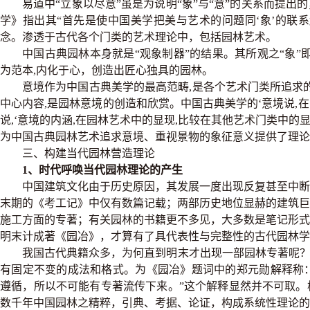
易道中“立象以尽意”虽是为说明“象”与“意”的关系而提
学》指出其“首先是使中国美学把美与艺术的问题同‘象’的联系
念。渗透于古代各个门类的艺术理论中，包括园林艺术。
中国古典园林本身就是“观象制器”的结果。其所观之“象”
为范本,内化于心，创造出匠心独具的园林。
意境作为中国古典美学的最高范畴,是各个艺术门类所追求
中心内容,是园林意境的创造和欣赏。中国古典美学的‘意境说,
说,‘意境的内涵,在园林艺术中的显现,比较在其他艺术门类中的
为中国古典园林艺术追求意境、重视景物的象征意义提供了理论
三、构建当代园林营造理论
1、时代呼唤当代园林理论的产生
中国建筑文化由于历史原因，其发展一度出现反复甚至中断
末期的《考工记》中仅有数篇记载；两部历史地位显赫的建筑
施工方面的专著；有关园林的书籍更不多见，大多数是笔记形
明末计成著《园冶》，才算有了具代表性与完整性的古代园林学
我国古代典籍众多，为何直到明末才出现一部园林专著呢？
有固定不变的成法和格式。为《园冶》题词中的郑元勋解释称：
遵循，所以不可能有专著流传下来。”这个解释显然并不可取
数千年中国园林之精粹，引典、考据、论证，构成系统性理论的