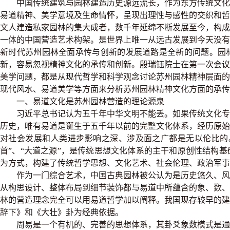
中国传统建筑与园林建造历史源远流长，作为东方传统文化
易道精神、美学意境及生命情怀，呈现出理性与感性的交织和
文人建造私家园林的集大成者，数千年延绵不断发展至今，构
一体的中国营造艺术构架。是世界上唯一从远古发展到今天没有
新时代苏州园林全面承传与创新的发展道路是全新的问题。园
新，容易忽视精神文化的承传和创新。殷瑞钰院士在第一次会
美学问题，都是从现代哲学和科学观念讨论苏州园林精神层面
现代风水、易道美学等方面来分析苏州园林精神文化方面的承传
一、易道文化是苏州园林营造的理论源泉
习近平总书记认为五千年中华文明不能丢。如果传统文化专
历史，唯有易道是诞生于五千年以前的完整文化体系，经历原
对社会发展和人类进步影响之深、涉及面之广都是无以伦比的
首”、“大道之源”，是传统思想文化体系的主干和原创性结构
为方式，构建了传统哲学思想、文化艺术、社会伦理、政治军事
作为一门综合艺术，中国古典园林被公认为是历史悠久、风
从构思设计、整体布局到细节装饰都与易道中所蕴含的象、数
林的营造理念完全可以用易道哲学加以阐释。我国现存较早的
辞下》和《大壮》卦为经典依据。
周易是一个有机的、完善的思想体系，其卦爻象数模式是通