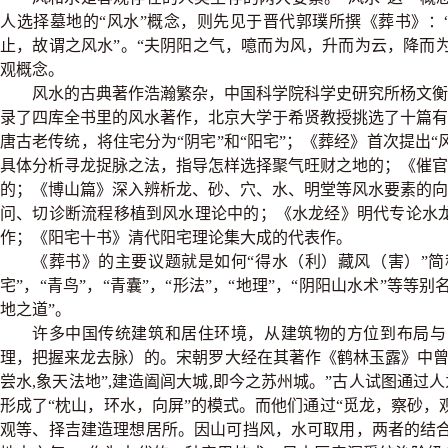
人选择墓地的“风水”概念，则先见于晋代郭璞所撰《葬书》
止，故谓之风水”。“夫阴阳之气，噫而为风，升而为云，降而
观概念。
风水的古典著作浩瀚繁杂，中国科学院科学史研究所杨文衡
录了四库全书里的风水著作，北京大学于希贤教授挑选了十篇
唐古老传统，将住宅分为“阴宅”和“阳宅”；《葬经》首次提出
具体分析寻龙捉脉之法，指导怎样选择聚气旺财之地的；《催
的；《博山篇》深入辨析龙、砂、穴、水、明堂等风水要素的
问、切诊断流程移植到风水理论中的；《水龙经》明代专论水
作；《阳宅十书》清代阳宅理论集大成的代表作。
《葬书》的主要议题就是如何“得水（利）藏风（害）”简称为
宅”，“青鸟”，“青囊”，“形法”，“地理”，“阴阳山水术”等等
地之道”。
许多中国传统建筑和居住环境，从建筑物的方位到布局与自
理，把握来龙去脉）的。宋朝罗大经在其著作《鹤林玉露》中曾
尝水,象天法地”,建造阖闾大城,即今之苏州城。”古人试图通
形成了“枕山，环水，向屏”的模式。而他们通过“觅龙，察砂，
观等、择吉建造理想居所。因山可挡风，水可取用，两者的结