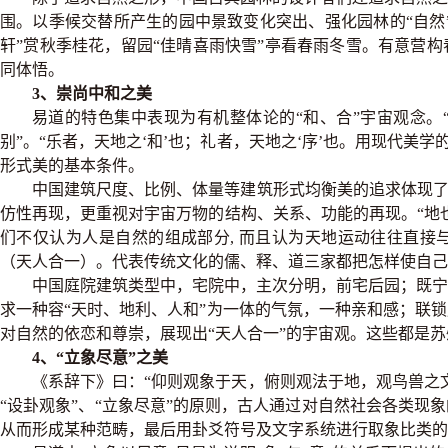
围。以季候交替所产生的园中景致变化突出、强化园林的“自然”
轩”赏秋季桂花，留园“佳晴喜雨快雪”亭看春雨冬雪。有意营
同体悟。
3、崇尚中和之美
易道的特色集中表现为有机整体论的“和、合”宇宙观念。“
别”。“乐者，天地之‘和’也；礼者，天地之‘序’也。用现代美学的
形式美的基本条件。
中国建筑尺度、比例、体量等建筑形式均衡美的追求体现了
仿性再现，更重视对宇宙万物的结构、关系、功能的再现。“地
们不仅认为人是自然的组成部分, 而且认为天地运动往往直
（天人合一）。代表传统文化的儒、释、道三家都把怎样使自己
中国庭院建筑类型中，宅院中，主次分明，前宅后园；既宁
求一种容“天时、地利、人和”为一体的气氛，一种亲和感；联
对自然的依恋和尊崇，展现出“天人
合
一”的宇宙观。这些都是
4、“立象尽意”之美
《系辞下》曰：“仰则观象于天，俯则观法于地，观鸟兽之
“设卦观象”、“立象尽意”的原则，古人通过对自然社会各类现
从而形成某种范畴，最后用卦爻符号及文字系统进行取象比类的