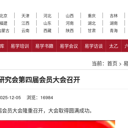
北京
天津
河北
山西
重庆
吉林
福建
江西
山东
河南
湖北
湖南
内蒙古
云南
西藏
陕西
甘肃
青海
库
易学培训
易学书籍
易学会议
易学访谈
太乙
当前：
首页
>
研究会第四届会员大会召开
25-12-05
浏览：16984
四届会员大会隆重召开，大会取得圆满成功。