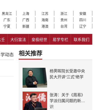
黑龙江
上海
江苏
浙江
安徽
广东
广西
海南
贵州
四川
宁夏
新疆
港澳
台湾
辽宁
六壬
大衍筮法
皇极经世
易学专栏
联系我们
相关推荐
易学动态
杨霁晖院长受邀中央
民大开讲“三式”绝学
张涛：关于《周易》
学派归属问题的新认
识