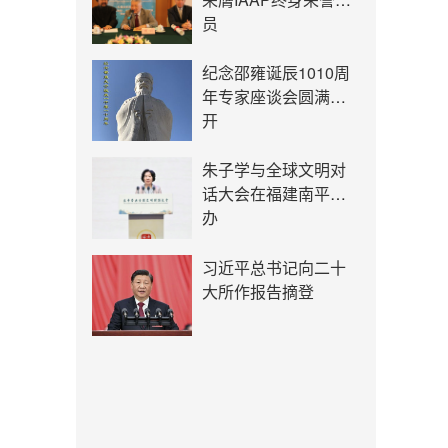
员
纪念邵雍诞辰1010周
年专家座谈会圆满召
开
朱子学与全球文明对
话大会在福建南平举
办
习近平总书记向二十
大所作报告摘登