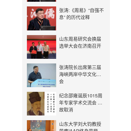
张涛:《周易》“自强不
息” 的历代诠释
山东周易研究会换届
选举大会在济南召开
张涛院长出席第三届
海峡两岸中华文化峰
会
纪念邵雍诞辰1015周
年专家学术交流会 因
故取消
山东大学刘大钧教授
荣膺IAAP终身荣誉会