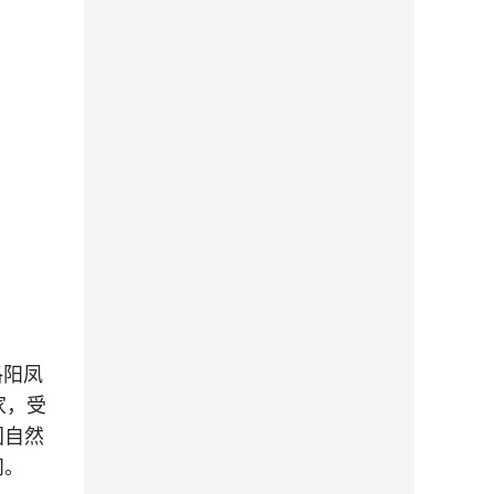
洛阳凤
家，受
国自然
问。