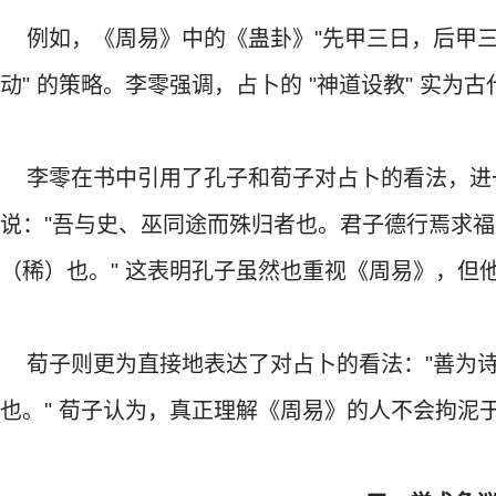
例如，《周易》中的《蛊卦》"先甲三日，后甲三日
动" 的策略。李零强调，占卜的 "神道设教" 实
李零在书中引用了孔子和荀子对占卜的看法，进
说："吾与史、巫同途而殊归者也。君子德行焉求
（稀）也。" 这表明孔子虽然也重视《周易》，但
荀子则更为直接地表达了对占卜的看法："善为诗
也。" 荀子认为，真正理解《周易》的人不会拘泥