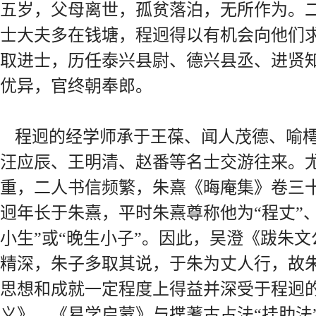
五岁，父母离世，孤贫落泊，无所作为。
士大夫多在钱塘，程迥得以有机会向他们
取进士，历任泰兴县尉、德兴县丞、进贤
优异，官终朝奉郎。
程迥的经学师承于王葆、闻人茂德、喻
汪应辰、王明清、赵番等名士交游往来。
重，二人书信频繁，朱熹《晦庵集》卷三
迥年长于朱熹，平时朱熹尊称他为“程丈”、
小生”或“晚生小子”。因此，吴澄《跋朱
精深，朱子多取其说，于朱为丈人行，故
思想和成就一定程度上得益并深受于程迥
义》、《易学启蒙》与揲蓍古占法“挂肋法