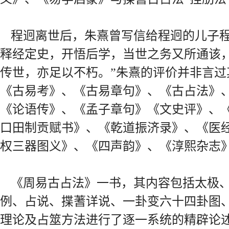
程迥离世后，朱熹曾写信给程迥的儿子程
释经定史，开悟后学，当世之务又所通该，
传世，亦足以不朽。”朱熹的评价并非言
《古易考》、《古易章句》、《古占法》
《论语传》、《孟子章句》《文史评》、
口田制贡赋书》、《乾道振济录》、《医
权三器图义》、《四声韵》、《淳熙杂志
《周易古占法》一书，其内容包括太极
例、占说、揲蓍详说、一卦变六十四卦图
理论及占筮方法进行了逐一系统的精辟论