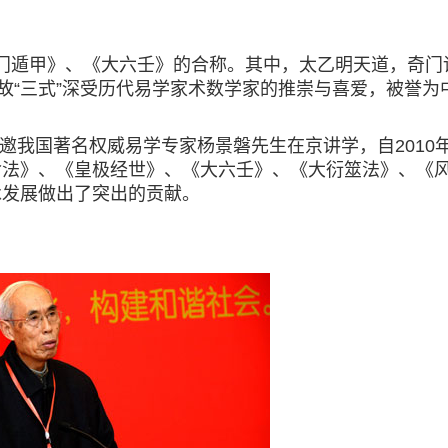
门遁甲》、《大六壬》的合称。其中，太乙明天道，奇门
故“三式”深受历代易学家术数学家的推崇与喜爱，被誉为
我国著名权威易学专家杨景磐先生在京讲学，自2010年
命法》、《皇极经世》、《大六壬》、《大衍筮法》、《
承发展做出了突出的贡献。