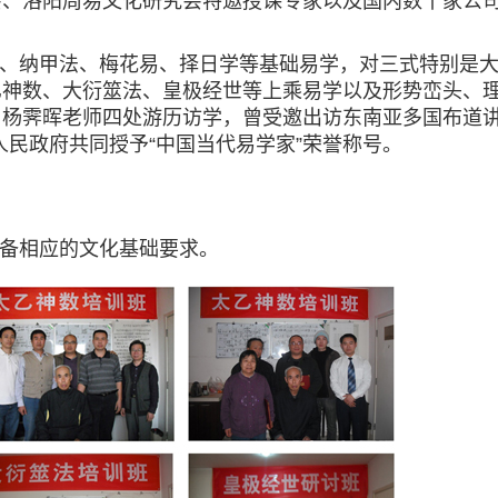
会、洛阳周易文化研究会特邀授课专家以及国内数十家公
、纳甲法、梅花易、择日学等基础易学，对三式特别是
乙神数、大衍筮法、皇极经世等上乘易学以及形势峦头、
，杨霁晖老师四处游历访学，曾受邀出访东南亚多国布道
市人民政府共同授予“中国当代易学家”荣誉称号。
备相应的文化基础要求。