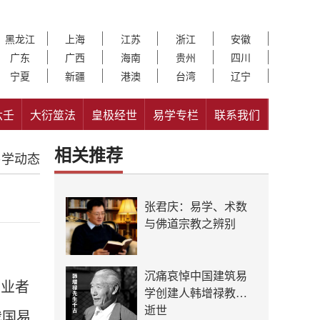
黑龙江
上海
江苏
浙江
安徽
广东
广西
海南
贵州
四川
宁夏
新疆
港澳
台湾
辽宁
六壬
大衍筮法
皇极经世
易学专栏
联系我们
相关推荐
易学动态
张君庆：易学、术数
与佛道宗教之辨别
沉痛哀悼中国建筑易
从业者
学创建人韩增禄教授
逝世
我国易