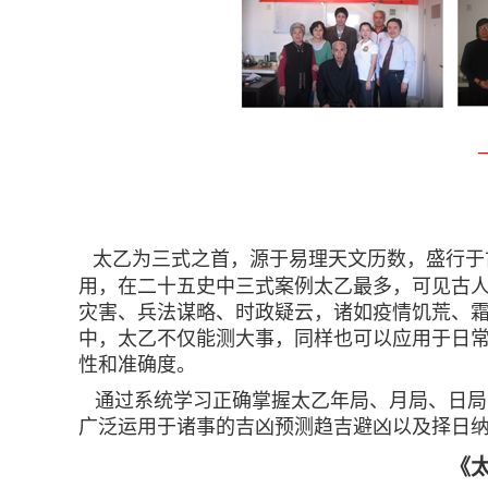
太乙为三式之首，源于易理天文历数，盛行于
用，在二十五史中三式案例太乙最多，可见古
灾害、兵法谋略、时政疑云，诸如疫情饥荒、
中，太乙不仅能测大事，同样也可以应用于日
性和准确度。
通过系统学习正确掌握太乙年局、月局、日局
广泛运用于诸事的吉凶预测趋吉避凶以及择日
《