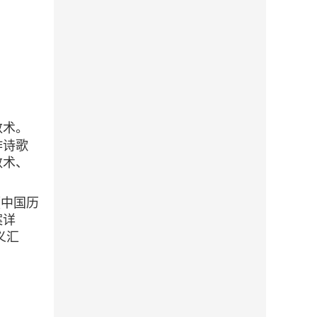
数术。
作诗歌
数术、
《中国历
案详
义汇