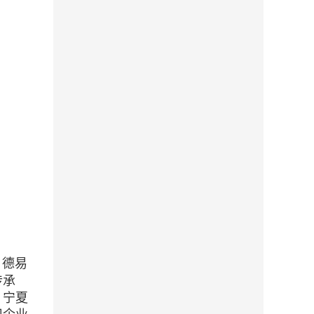
，德易
传承
、宁夏