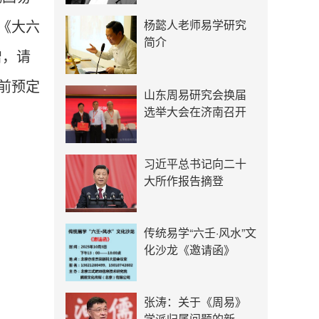
杨懿人老师易学研究
《大六
简介
增，请
前预定
山东周易研究会换届
选举大会在济南召开
习近平总书记向二十
大所作报告摘登
传统易学“六壬·风水”文
化沙龙《邀请函》
张涛：关于《周易》
学派归属问题的新认