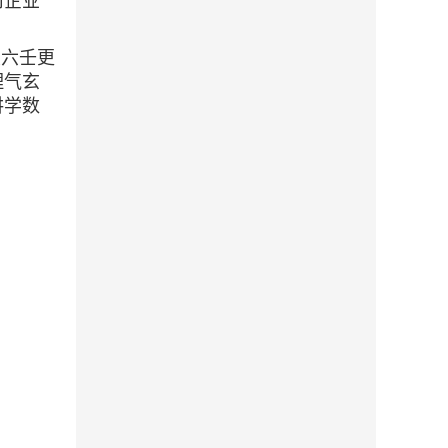
司企业
大六壬更
理气玄
讲学数