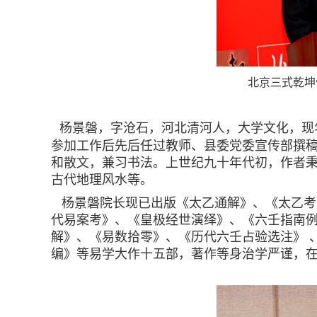
北京三式乾坤
杨景磐，字沧石，河北清河人，大学文化，现年
参加工作后先后任过教师、县委党委宣传部撰
和散文，兼习书法。上世纪九十年代初，作者
古代地理风水等。
杨景磐院长现已出版《太乙通解》、《太乙考
代易案考》、《皇极经世演绎》、《六壬指南
解》、《易数拾零》、《历代六壬占验选注》 
编》等易学大作十五部，著作等身治学严谨，