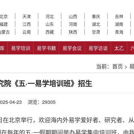
北京
天津
河北
山西
重庆
吉林
福建
江西
山东
河南
湖北
湖南
内蒙古
云南
西藏
陕西
甘肃
青海
库
易学培训
易学书籍
易学会议
易学访谈
太乙
当前：
首页
>
究院《五·一易学培训班》招生
25-04-23
浏览：29305
5月1日在北京举行，欢迎海内外易学爱好者、研究者、
惯例在每年的五·一假期期间举办易学集中培训班，由