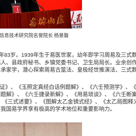
信息技术研究院名誉院长 杨景磐
83岁。1939年生于易医世家，幼年即学习周易及三式
稿人、县政府秘书、乡镇党委书记、卫生局局长。业余创
秉承家学，潜心探索周易古筮法、皇极经世推演法、三式
证》、《玉照定真经白话例题解》、《六壬预测学》、
例题解》、《六壬捷录新解》、《用易琐谈》、《六壬断
、《三式述要》、《图解太乙金镜式经》、《太乙局图释
在我国易学界享有极高的学术地位和重要影响力。