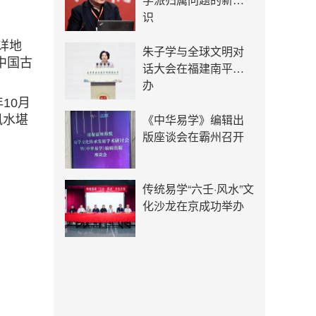
识
详地
朱子学与全球文明对
中国古
话大会在福建南平举
办
10月
《中华易学》编辑出
风水堪
版座谈会在霸州召开
传统易学“六壬·风水”文
化沙龙在京成功举办