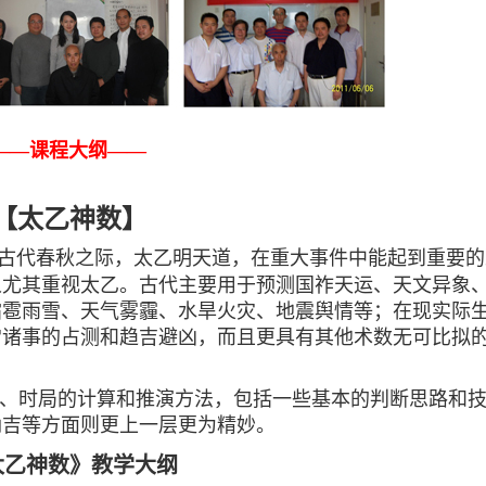
——课程大纲——
【太乙神数】
古代春秋之际，太乙明天道，在重大事件中能起到重要的
人尤其重视太乙。古代主要用于预测国祚天运、天文异象
霜雹雨雪、天气雾霾、水旱火灾、地震舆情等；在现实际
常诸事的占测和趋吉避凶，而且更具有其他术数无可比拟
、时局的计算和推演方法，包括一些基本的判断思路和
纳吉等方面则更上一层更为精妙。
太乙神数》教学大纲