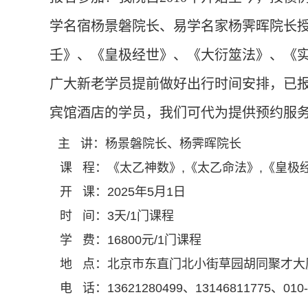
学名宿杨景磐院长、易学名家杨霁晖院长
壬》、《皇极经世》、《大衍筮法》、《实
广大新老学员提前做好出行时间安排，已
宾馆酒店的学员，我们可代为提供预约服
主 讲：杨景磐院长、杨霁晖院长
课 程：《太乙神数》,《太乙命法》,《皇极经
开 课：2025年5月1日
时 间：3天/1门课程
学 费：16800元/1门课程
地 点：北京市东直门北小街草园胡同聚才大厦
电 话：13621280499、13146811775、
010