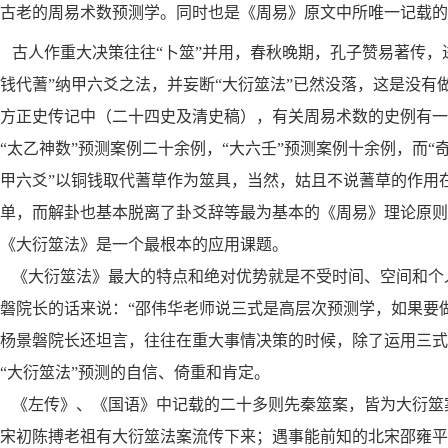
古老的周易术数预测学。同时也是《周易》原文中所唯一记载的
古人作重大决策往往“卜筮”并用，春秋晚期，孔子赞易著传，
钱代蓍”纳甲六爻之法，并妄断“大衍筮法”已然没落，这是没有
方正史传记中（二十四史及清史稿），有关周易术数的史例有一
“太乙神
数”预测案例二十余例，“大六壬”预测
案例十余例，而“
甲六爻”以铜钱取代蓍
草作为筮具，当然，姑且不说蓍草的作用
单，而解
卦也基本脱离了卦爻辞等最为基本的《周易》理论原则
《大衍筮法》是一个最根本的应用课题。
《大衍筮法》最大的特点和绝对优势就是不受时间、空间和个
磐院长的话来说：“邵伟华老师说三式是高层次预测学，如果要
杨景磐院长还坦言，往往在重大事情决策的时候，除了运用三式
“大衍筮法”预测的自信、倚重和肯定。
《左传》、《国语》中记载的二十多则先秦筮案，皆为大衍筮
宋初陈搏老祖有大衍筮法案流传下来；遇事能前知的北宋邵雍平