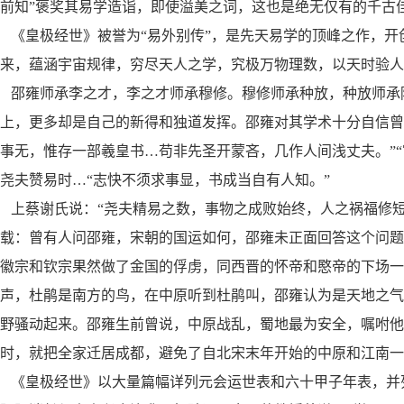
前知”褒奖其易学造诣，即使溢美之词，这也是绝无仅有的千古
《皇极经世》被誉为“易外别传”，是先天易学的顶峰之作，开
来，蕴涵宇宙规律，穷尽天人之学，究极万物理数，以天时验人
邵雍师承李之才，李之才师承穆修。穆修师承种放，种放师承
上，更多却是自己的新得和独道发挥。邵雍对其学术十分自信曾
事无，惟存一部羲皇书…苟非先圣开蒙吝，几作人间浅丈夫。”
尧夫赞易时…“志快不须求事显，书成当自有人知。”
上蔡谢氏说：“尧夫精易之数，事物之成败始终，人之祸福修短
载：曾有人问邵雍，宋朝的国运如何，邵雍未正面回答这个问题
徽宗和钦宗果然做了金国的俘虏，同西晋的怀帝和愍帝的下场一
声，杜鹃是南方的鸟，在中原听到杜鹃叫，邵雍认为是天地
之气
野骚动起来。邵雍生前曾说，中原战乱，蜀
地最为安全，嘱咐他
时，就把全家迁居成都，避
免了自北宋末年开始的中原和江南一
《皇极经世》以大量篇幅详列元会运世表和六十甲子年表，并