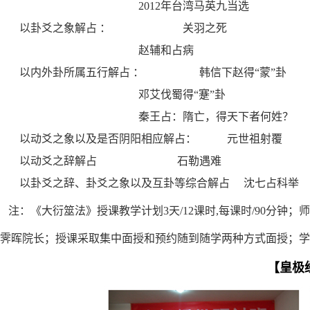
2012年台湾马英九当选
以卦爻之象解占 ： 关羽之死
赵辅和占病
以内外卦所属五行解占 ： 韩信下赵得“蒙”卦
邓艾伐蜀得“蹇”卦
秦王占：隋亡，得天下者何姓？
以动爻之象以及是否阴阳相应解占： 元世祖射覆
以动爻之辞解占 石勒遇难
以卦爻之辞、卦爻之象以及互卦等综合解占 沈七占科举
注：《大衍筮法》授课教学计划3天/12课时,每课时/90分钟；
霁晖院长；授课
采取集中面授和预约随到随学两种方式面授；学习
【皇极