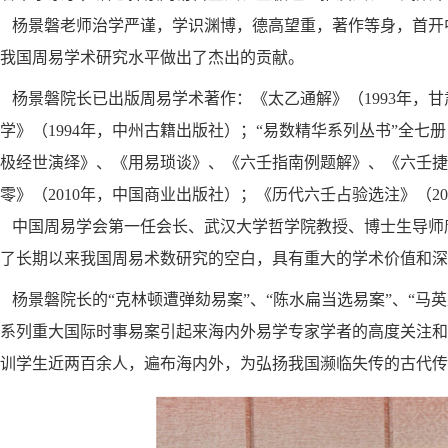
杨景磐老师治学严谨，学识渊博，德高望重，著作等身，首开
我国周易学术研究水平做出了杰出的贡献。
杨景磐院长已出版周易学术著作：《太乙通解》（1993年，
学》（1994年，中州古籍出版社）；“易数精华系列丛书”全
极经世演绎》、《用易琐谈》、《六壬指南例题解》、《六壬捷录
零》（2010年，中国商业出版社）；《历代六壬占验选注》（2
中国周易学会第一任会长、武汉大学哲学院教授、博士生导师
了长期以来我国周易术数研究的空白，具有重大的学术价值和深
杨景磐院长的“克林顿遭弹劾易案”、“陈水扁当选易案”、“马英
系列重大国际时事易案引起来海内外易学专家学者的高度关注
训学生近两百余人，遍布海内外，为弘扬我国濒临失传的古代传