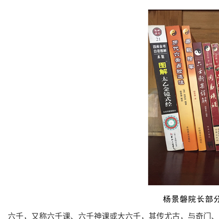
六壬，又称六壬课、六壬神课或大六壬，其传尤古，与奇门、