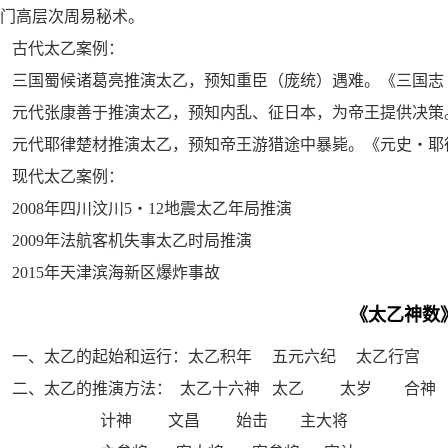
门高层次周易秘术。
古代太乙案例：
三国蜀候诸葛亮推演太乙，预知重臣（庞统）遇难。《三国志
元代张康善于推演太乙，预知内乱、征日本，为帝王提供决策
元代耶律楚材推演太乙，预知帝王游猎途中暴毙。《元史・耶
现代太乙案例：
2008年四川汶川5・12地震太乙年局推演
2009年法航客机失事太乙时局推演
2015年天津滨海新区爆炸事故
《太乙神数
一、太乙的起始和运行：太乙积年 五元六纪 太乙行宫
二、太乙的推演方法： 太乙十六神 太乙 太岁 
计神 文昌 始击 主大将