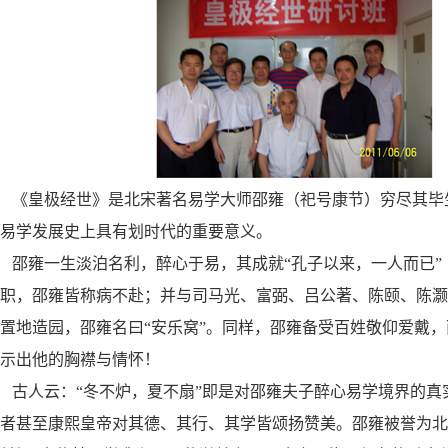
《皇极经世》是北宋著名易学大师邵雍（祀号康节）穷尽其毕
易学发展史上具有划时代的重要意义。
邵雍一生淡泊名利，醉心于易，其成就“孔子以来，一人而已”
职，邵雍皆称病不赴；并与司马光、富弼、吕公著、陈颐、陈灏
置地造园，邵雍名曰“安乐窝”。同样，邵雍备受百姓敬仰爱戴
示出他的胸襟与情怀！
古人云：“冬不炉，夏不扇”即是对邵雍夫子醉心易学境界的真
者甚至康熙皇帝对其德、其行、其学皆颂扬赞美。邵雍被誉为北