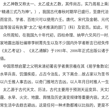
太乙神数又称太一、太乙或太乙数，其传尚古，实乃周易上乘
“精通三式乃为神”。），我国古代春秋时期早已盛行，至唐代
而官员、学者、百姓只可以使用六壬。唐代、宋代及金朝、元
监等皆设有执掌“太乙”秘术推演的部门（科）及官员。如此，可
众所周知，在我国九十年代初，四柱命理、纳甲六爻风行一时
家地震出版社编审李树菁先生以及不少国内外学者断言已经失传
《太乙考证》、《太乙通解》于1993年、2006年正式出版公
值。
中国思想启蒙之父明末清初著名学者黄宗羲在其《易学象数论
水旱兵丧、饥馑疾疫，占古今治乱，天下离合…故占家以为圣书
以六壬推人事吉凶，以奇门推地方吉凶，以人年月日时推人一生
太乙源于古代天文、历法，古代主要用于预测天运变异、天文
霾、水旱、火灾、地震、舆情及历史演变规律等重要内容。太
常生活中去趋吉避凶，这是任何一种术数都难以比拟的，更是