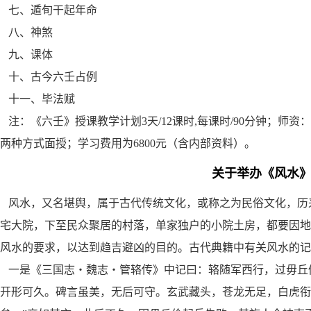
七、遁旬干起年命
八、神煞
九、课体
十、古今六壬占例
十一、毕法赋
注：《六壬》授课教学计划3天/12课时,每课时/90分钟；师
两种方式面授；学习费用为6800元（含内部资料）。
关于举办《风水
风水，又名堪舆，属于古代传统文化，或称之为民俗文化，历
宅大院，下至民众聚居的村落，单家独户的小院土房，都要因
风水的要求，以达到趋吉避凶的目的。古代典籍中有关风水的记
一是《三国志・魏志・管辂传》中记曰：辂随军西行，过毋丘
开形可久。碑言虽美，无后可守。玄武藏头，苍龙无足，白虎衔