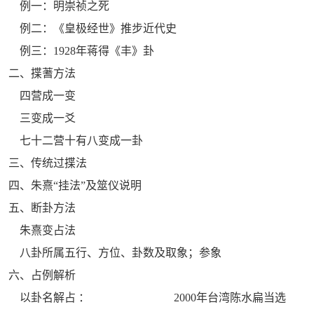
例一：明崇祯之死
例二：《皇极经世》推步近代史
例三：1928年蒋得《丰》卦
二、揲蓍方法
四营成一变
三变成一爻
七十二营十有八变成一卦
三、传统过揲法
四、朱熹“挂法”及筮仪说明
五、断卦方法
朱熹变占法
八卦所属五行、方位、卦数及取象；参象
六、占例解析
以卦名解占 ： 2000年台湾陈水扁当选