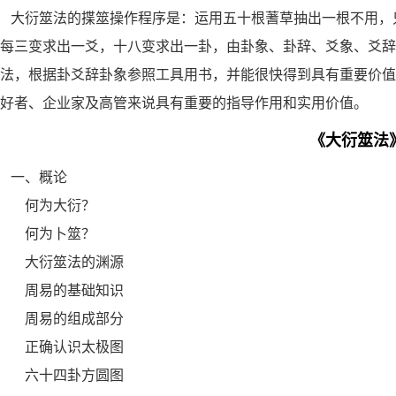
大衍筮法的揲筮操作程序是：运用五十根蓍草抽出一根不用，
每三变求出一爻，十八变求出一卦，由卦象、卦辞、爻象、爻辞
法，根据卦爻辞卦象参照工具用书，并能很快得到具有重要价值
好者、企业家及高管来说具有重要的指导作用和实用价值。
《大衍筮法
一、概论
何为大衍？
何为卜筮？
大衍筮法的渊源
周易的基础知识
周易的组成部分
正确认识太极图
六十四卦方圆图