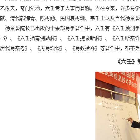
乙
象天，奇门法地，六壬专于人事而著称。古往今来，许多易学
献、清代
郭御青、陈树勋、民国袁树珊、韦千里以及当代杨景磐
杨景磐院长已出版的十余部易学著作中，六壬有《六壬预测学
书）、《六
壬指南例题解》、《六壬捷录新解》、《六壬断案详
历代易案考》、《
周易琐谈》、《易数拾零》等著作中，都不乏
《六壬》