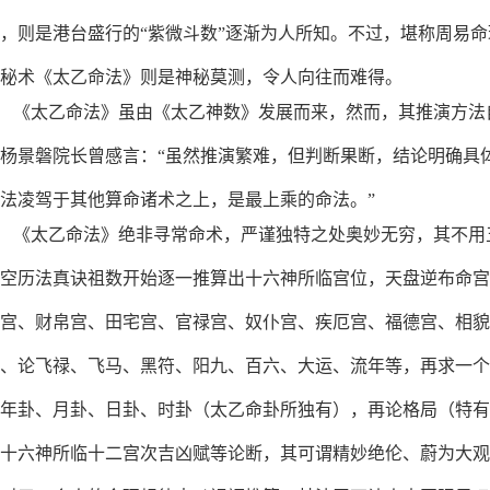
，则是港台盛行
的“紫微斗数”逐渐为人所知。不过，堪称周易
秘术《太乙命法》则是神秘莫
测，令人向往而难得。
《太乙命法》虽由《太乙神数》发展而来，然而，其推演方法
杨景磐院长曾
感言：“虽然推演繁难，但判断果断，结论明确具
法凌驾于其他算命诸术之上
，是最上乘的命法。”
《太乙命法》绝非寻常命术，严谨独特之处奥妙无穷，其不用
空历法真诀祖数
开始逐一推算出十六神所临宫位，天盘逆布命宫
宫、财帛宫、田宅宫、官禄宫
、奴仆宫、疾厄宫、福德宫、相
、论飞禄、飞马、黑符、阳九、百六、大运、
流年等，再求一个
年卦、月卦、日卦、时卦（太乙命卦所独有），再论格局（
特有
十六神所临十二宫次吉凶赋等论断，其可谓精妙绝伦、蔚为大观