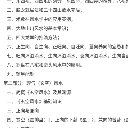
一、东四宅、西四宅的划分，东四命、西四命的推算，八宅
二、脱龙就局法和二十四山放水完局；
三、术数在风水学中的应用案例；
四、大地山川风水的基本常识；
五、四大龙举的推演方法；
六、正生向、自生向、正旺向、自旺向、墓向养向的宜忌和
七、旺向沐浴消水、生向沐浴消水、衰向沐浴消水，生向当面
八、罗盘在八宅和峦头风水中的应用。
九、辅星配卦
第二部分：理气（玄空）风水
一、简概《玄空风水》及其渊源
二、《玄空风水》基础知识
三、正向与兼向
四、玄空飞星排盘：1、正向的下卦飞星；2、兼向的替卦飞