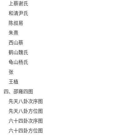
上蔡谢氏
和清尹氏
陈叔易
朱熹
西山蔡
鹤山魏氏
龟山杨氏
张
王植
四、邵雍四图
先天八卦次序图
先天八卦方位图
六十四卦次序图
六十四卦方位图