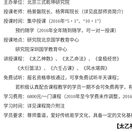
主办单位：北京三式乾坤研究院
授课老师：杨景磐院长、杨霁晖院长（详见底部师资简介
）
授课时间：集中授课（2016年“5・1”、“10・1”）
预约随学（2016年全年随到随学，可一对一授课）
授课地点：研究院北京国学教育中心
研究院深圳国学教育中心
讲授课程：《太乙神数》、《太乙命法》、《皇极经世》
《大衍筮法》、《六壬占课》、《风水堪舆》
免费试听：报名资格审核通过，可享免费试听半天课程；
若积极认真配合课程教学的学员一期不会可免费再学，有
学习费用：6800元/一门课程（2010年至今学费未作调整，201
学习时间：详见课程简介附注
学员要求：尊师重道，爱好传统易学文化，具备一定的文化基
【太乙