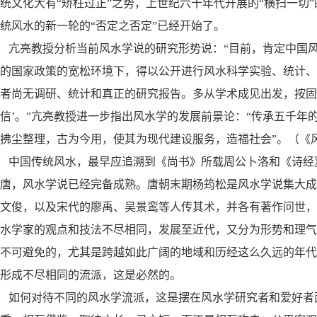
统文化大有“矫枉过正”之势，上世纪六十年代开展的“横扫一切
统风水的新一轮的“否定之否定”已经开始了。
亢亮教授分析当前风水学说的研究形势说：“目前，肯定中国
的国家政策的宽松环境下，得以公开进行风水科学实验、统计
者尚无调研、统计和真正的研究报告。多从学术成见出发，按固
信’。”亢亮教授进一步指出风水学的发展前景论：“传承五千
拂尘整理，古为今用，使其为现代建设服务，造福社会”。（《
中国传统风水，最早应追溯到《尚书》所载周公卜洛和《诗经
唐，风水学说已经完备成熟。唐朝末期杨筠松是风水学说集大
文俊，以及宋代的廖禹、吴景鸾等人传其术，并各有著作问世
水学家的观点和技法不尽相同，发展至近代，又分为形势和理
不可避免的，尤其是跨越如此广阔的地域和历经这么久远的年
形成不尽相同的流派，这是必然的。
如何对待不同的风水学流派，这是摆在风水学研究者和爱好者