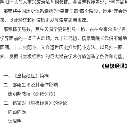
阴阳消长与人事兴废治乱互相验证。金景芳教授曾说：“学习周
邵雍将中国历史体系囊括为“皇帝王霸”四个阶段，运用“元会
来，以此验证和推演历史发展演变周期规律。
邵雍精于易数，其先天易学更是别具一格，古往今来众多学者
学界面前的一道千古难题。九十年代初，杨景磐院长凭借不懈地
圆图、十二会配卦、元会运世历史推步配卦方法、以及挂一图、
究、发掘《皇极经世》的巨大潜在学术价值创造了条件和可能。
《皇极经世
一、《皇极经世》简概
二、邵雍生平及其著作影响
唐明邦教授《邵雍评传》
三、诸家对《皇极经世》的评论
陈颐陈灏
谓周明