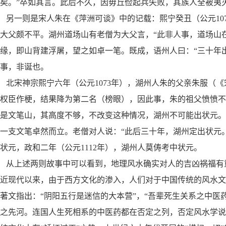
矣。”卒如其言。此后不久，因毋丘俭起兵失败，其族人全被夷
另一则是宋人朱在《萍洲可谈》中的记载：熙宁癸丑（公元10
大父颇不平。湖州道场山有老僧为大父言，“此非人事，道场山
缘，即山背建浮屠，望之如卓一笔。既成，语州人曰：“三十年
事，非诞也。
北宋神宗熙宁六年（公元1073年），湖州人朱的父亲朱服（
权臣作梗，结果降为第二名（榜眼），因此事，朱的祖父愤愤
是文笔山，其高度不够，不改变这种情况，湖州不可能出状元
一支文笔卓然而立。老僧对人说：“此后三十年，湖州定出状元。
状元，政和二年（公元1112年），湖州人莫俦考中状元。
从上述两则故事中可以看到，地理风水确实对人的吉凶祸福有
近现代以来，由于西方文化的渗入，人们对于中国传统的风水文
著文指出：“阴阳五行是迷信的大本营”，“吾辈死生关系之中医
之先河。连国人生死相系的中医药都在否定之列，否定风水学