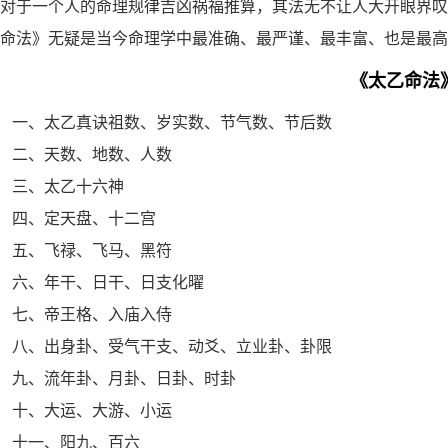
对于一个人的命理规律吉凶祸福推算，其法无不让人大开眼界叹
命法》无疑是当今命理学中最准确、最严谨、最丰富、也是最高
《太乙命法
一、太乙真诀祖数、岁实数、节气数、节后数
二、天数、地数、人数
三、太乙十六神
四、定天盘、十二宫
五、飞禄、飞马、黑符
六、年干、日干、日支化曜
七、帝王格、入庙入侍
八、出身卦、受气干支、动爻、立业卦、卦限
九、流年卦、月卦、日卦、时卦
十、大运、大游、小运
十一、阳九、百六