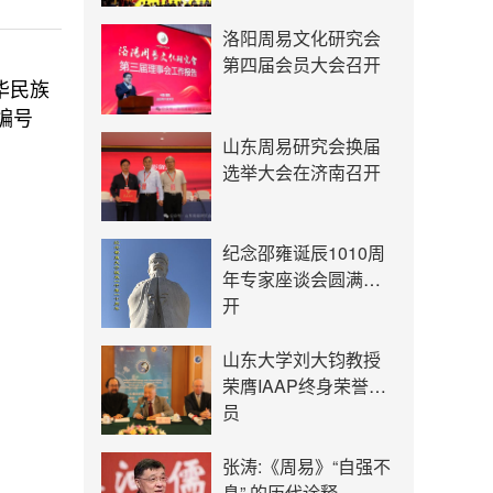
洛阳周易文化研究会
第四届会员大会召开
华民族
编号
山东周易研究会换届
选举大会在济南召开
纪念邵雍诞辰1010周
年专家座谈会圆满召
开
山东大学刘大钧教授
荣膺IAAP终身荣誉会
员
张涛:《周易》“自强不
息” 的历代诠释