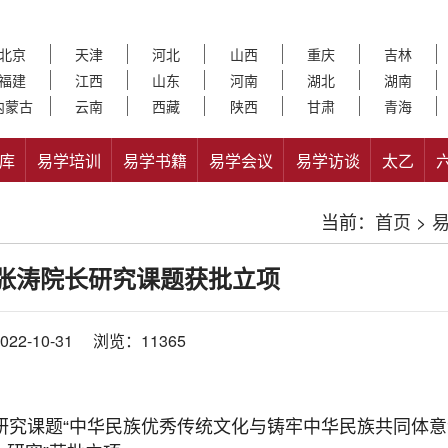
北京
天津
河北
山西
重庆
吉林
福建
江西
山东
河南
湖北
湖南
内蒙古
云南
西藏
陕西
甘肃
青海
库
易学培训
易学书籍
易学会议
易学访谈
太乙
当前：
首页
>
张涛院长研究课题获批立项
22-10-31
浏览：11365
族研究课题“中华民族优秀传统文化与铸牢中华民族共同体