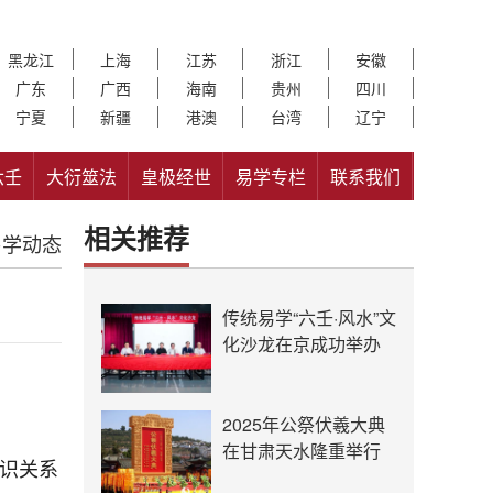
黑龙江
上海
江苏
浙江
安徽
广东
广西
海南
贵州
四川
宁夏
新疆
港澳
台湾
辽宁
六壬
大衍筮法
皇极经世
易学专栏
联系我们
相关推荐
易学动态
传统易学“六壬·风水”文
化沙龙在京成功举办
2025年公祭伏羲大典
在甘肃天水隆重举行
意识关系