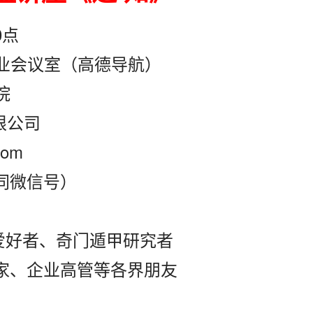
0点
业会议室（高德导航）
院
公司
com
（同微信号）
爱好者、奇门遁甲研究者
企业高管等各界朋友