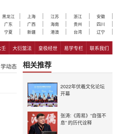
黑龙江
上海
江苏
浙江
安徽
广东
广西
海南
贵州
四川
宁夏
新疆
港澳
台湾
辽宁
六壬
大衍筮法
皇极经世
易学专栏
联系我们
相关推荐
易学动态
2022年伏羲文化论坛
开幕
张涛:《周易》“自强不
息” 的历代诠释