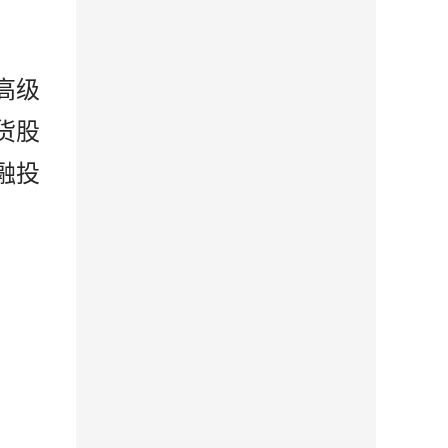
高级
货股
融投