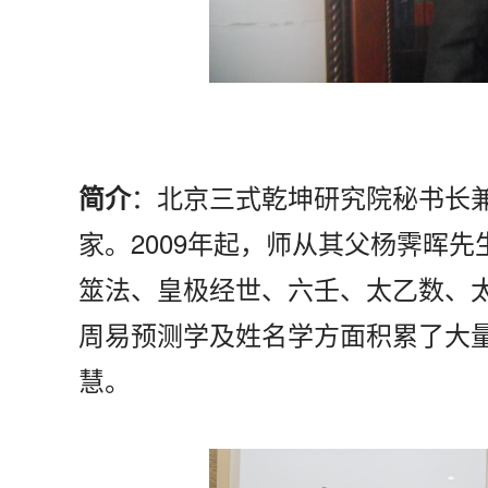
：北京三式乾坤研究院秘书长
简介
家。2009年起，师从其父杨霁晖
筮法、皇极经世、六壬、太乙数、太
周易预测学及姓名学方面积累了大
慧。