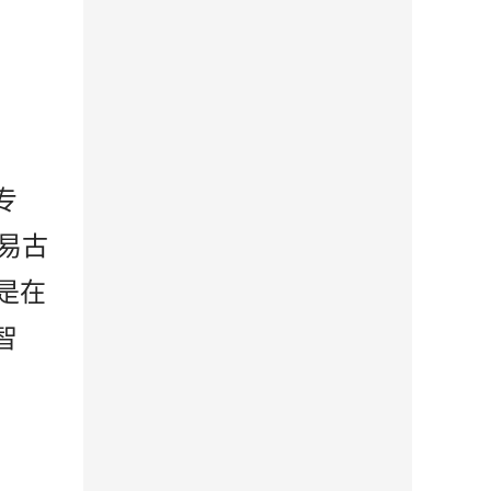
专
易古
是在
智