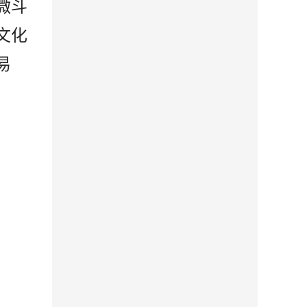
微斗
文化
易