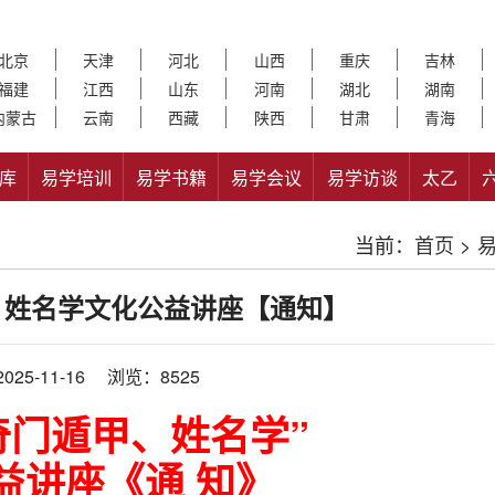
北京
天津
河北
山西
重庆
吉林
福建
江西
山东
河南
湖北
湖南
内蒙古
云南
西藏
陕西
甘肃
青海
库
易学培训
易学书籍
易学会议
易学访谈
太乙
当前：
首页
>
、姓名学文化公益讲座【通知】
25-11-16
浏览：8525
奇门遁甲、姓名学”
益讲座
《通 知》