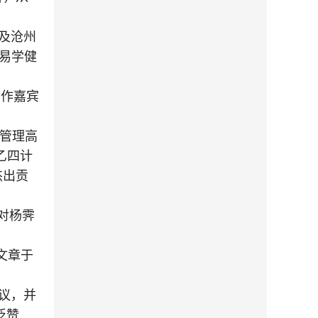
及沧州
易学健
并作嘉宾
学管理高
乙四计
杰出贡
对杨霁
。
文章于
议，并
泛赞