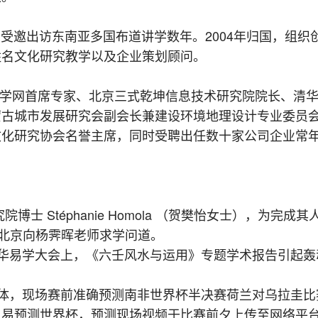
受邀出访东南亚多国布道讲学数年。2004年归国，组织
姓名文化研究教学以及企业策划顾问。
学网首席专家、北京三式乾坤信息技术研究院院长、清
蒙古城市发展研究会副会长兼建设环境地理设计专业委员
文化研究协会名誉主席，同时受聘出任数十家公司企业常
士 Stéphanie Homola （贺樊怡女士），为完成其
国北京向杨霁晖老师求学问道。
中华易学大会上，《六壬风水与运用》专题学术报告引起轰
媒体，现场赛前准确预测南非世界杯半决赛荷兰对乌拉圭比
周易预测世界杯，预测现场视频于比赛前夕上传至网络平