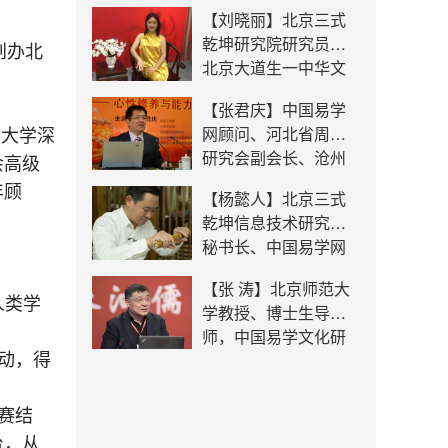
究中心主任。
【刘晓丽】北京三式
乾坤研究院研究员，
创办北
北京大道生一中华文
化生活馆馆长
【张君庆】中国易学
华大学深
网顾问、河北省周易
研究会副会长、沧州
会高级
周易研究会终身荣誉
年顾
【杨懿人】北京三式
会长兼总顾问，北京
乾坤信息技术研究院
三式乾坤研究院高级
秘书长、中国易学网
学术顾问
总编辑、北京起名网
【张 涛】北京师范大
首席专家
人类学
学教授、博士生导
师，中国易学文化研
动，得
究院院长
赛结
台，从