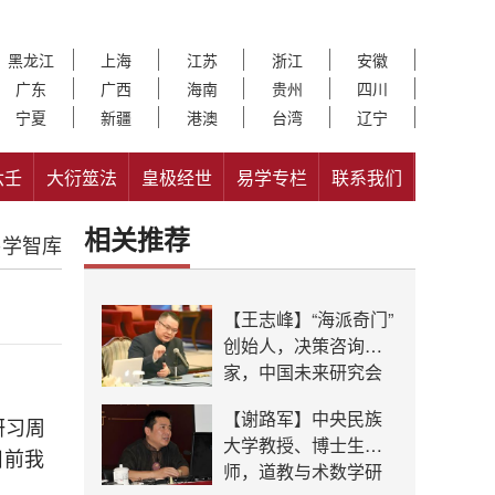
黑龙江
上海
江苏
浙江
安徽
广东
广西
海南
贵州
四川
宁夏
新疆
港澳
台湾
辽宁
六壬
大衍筮法
皇极经世
易学专栏
联系我们
相关推荐
易学智库
【王志峰】“海派奇门”
创始人，决策咨询专
家，中国未来研究会
理事
【谢路军】中央民族
研习周
大学教授、博士生导
目前我
师，道教与术数学研