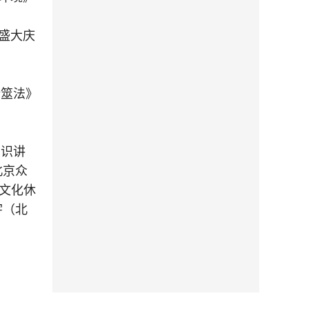
盛大庆
衍筮法》
知识讲
北京众
文化休
宇（北