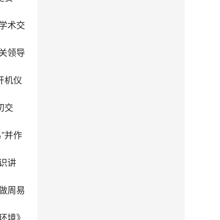
学术交
关领导
开机仪
切交
”并作
识讲
做周易
环境》