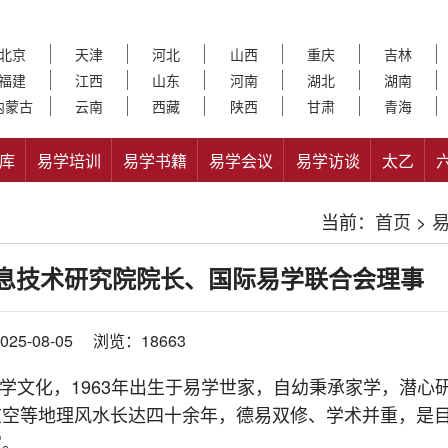
北京
天津
河北
山西
重庆
吉林
福建
江西
山东
河南
湖北
湖南
内蒙古
云南
西藏
陕西
甘肃
青海
库
易学培训
易学书籍
易学会议
易学访谈
太乙
当前：
首页
>
息技术研究院院长、国际易学联合会理事
25-08-05
浏览：18663
文化，1963年出生于易学世家，自幼秉承家学，潜心
玄空等地理风水长达四十余年，德易双修、学术并重，是
家。