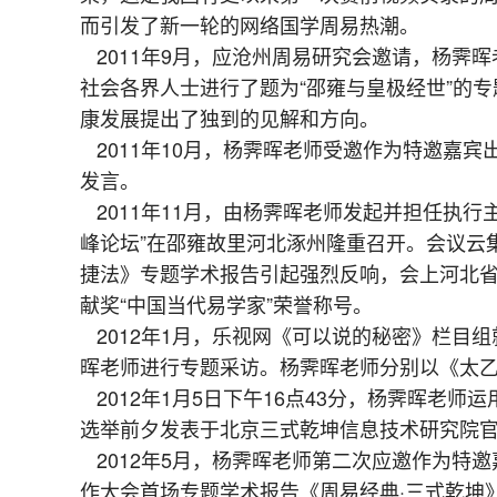
而引发了新一轮的网络国学周易热潮。
2011年9月，应沧州周易研究会邀请，杨霁
社会各界人士进行了题为“邵雍与皇极经世”的
康发展提出了独到的见解和方向。
2011年10月，杨霁晖老师受邀作为特邀嘉宾
发言。
2011年11月，由杨霁晖老师发起并担任执行
峰论坛”在邵雍故里河北涿州隆重召开。会议云
捷法》专题学术报告引起强烈反响，会上河北
献奖“中国当代易学家”荣誉称号。
2012年1月，乐视网《可以说的秘密》栏目组
晖老师进行专题采访。杨霁晖老师分别以《太
2012年1月5日下午16点43分，杨霁晖老
选举前夕发表于北京三式乾坤信息技术研究院
2012年5月，杨霁晖老师第二次应邀作为特
作大会首场专题学术报告《周易经典·三式乾坤