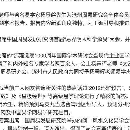
晖老师与著名易学家杨景磐先生为沧州周易研究会全体会员
专题学术报告，报告内容新颖角度独特，为正确引导和推进
出席中国周易发展研究院首届“易界明人科学解易”大会，
主席的“邵雍诞辰1000周年国际学术研讨会暨现代企业国
集了海内外知名专家学者两百余人，会上杨霁晖老师《太
省周易研究会、涿州市人民政府共同授予杨霁晖老师易学
就当前广大网友普遍所关注的热点话题“2012玛雅预言”，
乙数》及《皇极经世》等高级易学理论进行了精彩的解答
师运用六壬，精确预测马英九当选台湾地区领导人，预测分析
官网及中国易学网易学研究栏目。
邀嘉宾出席中国周易发展研究院举办的阆中风水文化易学会
》，报告独树一帜，深入浅出，得到了与会嘉宾代表的广